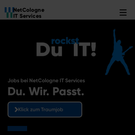
NetCologne
IT Services
Zum
Inhalt
springen
Jobs bei NetCologne IT Services
Du. Wir. Passt.
Klick zum Traumjob