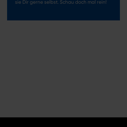
sie Dir gerne selbst. Schau doch mal rein!
After-Work-Kultur
So wie wir arbeiten, feiern wir auch. Wir
sind mit Leidenschaft bei der Sache: vom
Feierabend-Kölsch über Sommerfeste und
Weihnachtsfeiern bis zu unseren
legendären Karnevalsparties.