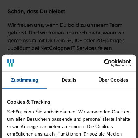
Schön, dass Du bleibst
Wir freuen uns, wenn Du bald zu unserem Team
gehörst. Und wir freuen uns noch mehr, wenn wir
gemeinsam mit Dir Dein 5-, 10- oder 20-jähriges
Jubiläum bei NetCologne IT Services feiern
können.
Zustimmung
Details
Über Cookies
Weiter geht’s
Cookies & Tracking
Schön, dass Sie vorbeischauen. Wir verwenden Cookies,
Man lernt nie aus. Abgedroschen, aber wahr. Bei
um allen Besuchern passende und personalisierte Inhalte
uns bekommst Du regelmäßig interne und externe
sowie Anzeigen anbieten zu können. Die Cookies
Fortbildungen. Erweitert Deinen Horizont und
ermöglichen uns auch, Funktionen für soziale Medien
unseren auch.