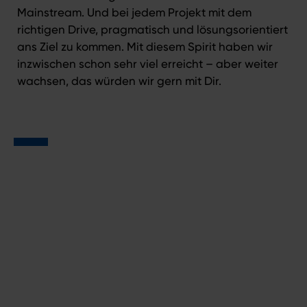
Mainstream. Und bei jedem Projekt mit dem
richtigen Drive, pragmatisch und lösungsorientiert
ans Ziel zu kommen. Mit diesem Spirit haben wir
inzwischen schon sehr viel erreicht – aber weiter
wachsen, das würden wir gern mit Dir.
Aus DU und UNS wird
WIR.
Komm ins Team und mach aus UNS gemeinsam mit
Dir ein WIR. Wir suchen Teamplayer*innen mit der
echten Leidenschaft für IT. Wir suchen Rockgrößen,
Lieblingsmenschen und alle, die für spannende
digitale Projekte brennen. Kurz: Wir suchen Dich.