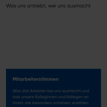
Was uns antreibt, wer uns ausmacht
Über uns
Mehr zu uns, unserem Anspruch und der
Challenge, Köln und die Region digital
nach vorn zu bringen.
Mitarbeiterstimmen
Was das Arbeiten bei uns ausmacht und
was unsere Kolleginnen und Kollegen an
ihrem Job besonders schätzen, erzählen